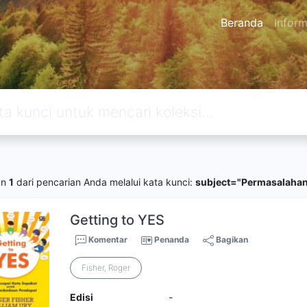
Beranda
Inform
an
1
dari pencarian Anda melalui kata kunci:
subject="Permasalahan
Getting to YES
Komentar
Penanda
Bagikan
Fisher, Roger
Edisi
-