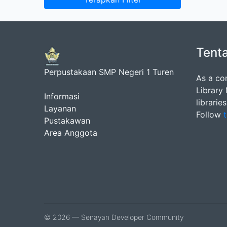
Tent
Perpustakaan SMP Negeri 1 Turen
As a co
Library
Informasi
librarie
Layanan
Follow
t
Pustakawan
Area Anggota
© 2026 — Senayan Developer Community