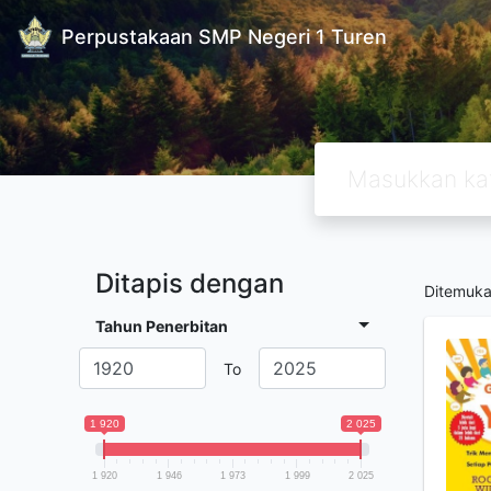
Perpustakaan SMP Negeri 1 Turen
Ditapis dengan
Ditemuk
Tahun Penerbitan
To
1 920
2 025
1 920
1 946
1 973
1 999
2 025