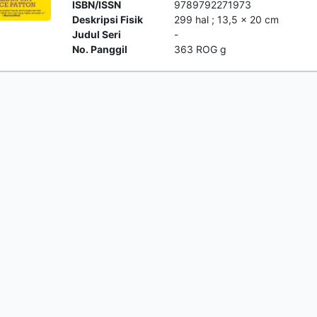
ISBN/ISSN
9789792271973
Deskripsi Fisik
299 hal ; 13,5 x 20 cm
Judul Seri
-
No. Panggil
363 ROG g