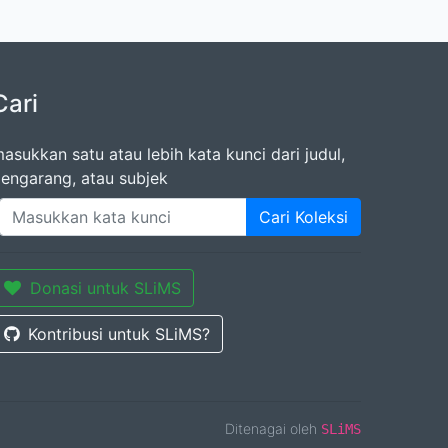
Cari
asukkan satu atau lebih kata kunci dari judul,
engarang, atau subjek
Cari Koleksi
Donasi untuk SLiMS
Kontribusi untuk SLiMS?
Ditenagai oleh
SLiMS