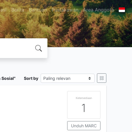
asi
Berita
Bantuan
Pustakawan
Area Anggota
 Sosial"
Sort by
Ketersediaan
1
Unduh MARC