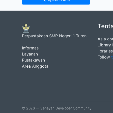
Tent
Perpustakaan SMP Negeri 1 Turen
As a co
Library
Informasi
librarie
Layanan
Follow
t
Pustakawan
Area Anggota
© 2026 — Senayan Developer Community