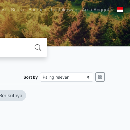
asi
Berita
Bantuan
Pustakawan
Area Anggota
Sort by
Berikutnya