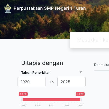
Perpustakaan SMP Negeri 1 Turen
Ditapis dengan
Ditemuk
Tahun Penerbitan
To
1 920
2 025
1 920
1 946
1 973
1 999
2 025