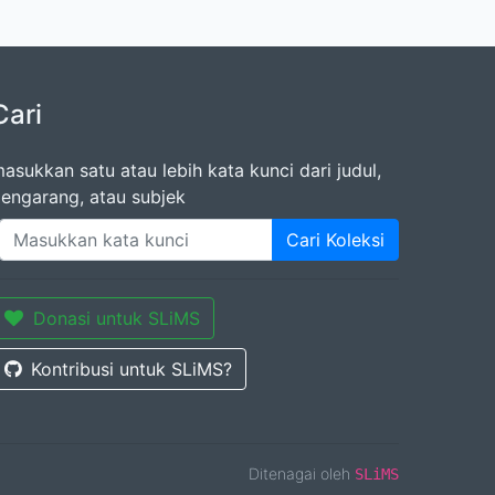
Cari
asukkan satu atau lebih kata kunci dari judul,
engarang, atau subjek
Cari Koleksi
Donasi untuk SLiMS
Kontribusi untuk SLiMS?
Ditenagai oleh
SLiMS