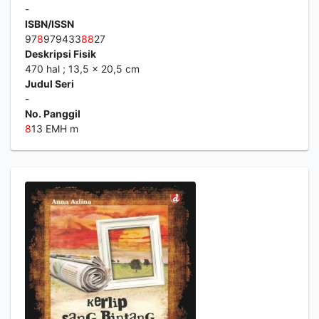
Markesot Bertutur
(EMHA Ainun Nadjib)
Komentar
Penanda
Bagikan
Emha Ainun Nadjib
Edisi
-
ISBN/ISSN
97
8
979433
8
8
27
Deskripsi Fisik
470 hal ; 13,5 x 20,5 cm