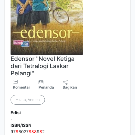
Edensor "Novel Ketiga
dari Tetralogi Laskar
Pelangi"
Komentar
Penanda
Bagikan
Hirata, Andrea
Edisi
-
ISBN/ISSN
97
8
6027
8
8
8
9
8
2