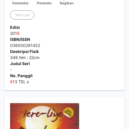
Komentar
Penanda
Bagikan
Tere Liye
Edisi
201
8
ISBN/ISSN
036000291452
Deskripsi Fisik
349 hlm : 22cm
Judul Seri
-
No. Panggil
8
13 TEL s