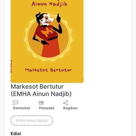
Edisi
Ed.-Cet 1 2012
ISBN/ISSN
97
8
9792291346
Deskripsi Fisik
33
8
hal ; 15 x 21 cm
Judul Seri
-
No. Panggil
8
13 ALB e