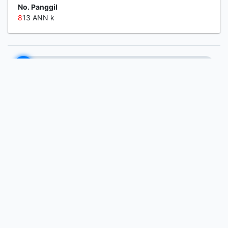
Kerlip Sang Bintang yang
Hilang
Komentar
Penanda
Bagikan
Azlina, Anna
Edisi
-
ISBN/ISSN
97
8
6022559511
Deskripsi Fisik
236 hal ; 14 x 20 cm
Judul Seri
-
No. Panggil
8
13 ANN k