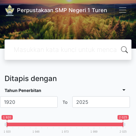
Perpustakaan SMP Negeri 1 Turen
Ditapis dengan
Tahun Penerbitan
To
1 920
2 025
1 920
1 946
1 973
1 999
2 025