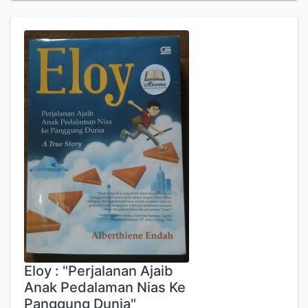
Komentar
Penanda
Bagikan
Liye, Tere
Edisi
-
ISBN/ISSN
97
8
60203315
8
4
Deskripsi Fisik
304 hlm ; 20 cm
Judul Seri
-
No. Panggil
8
13 TER a