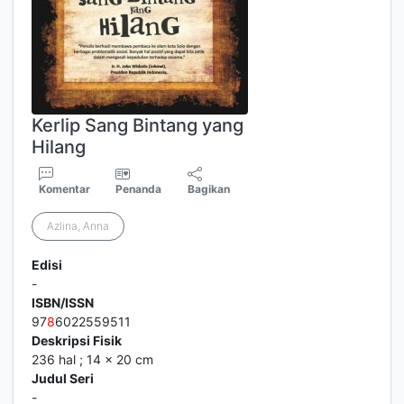
Judul Seri
-
No. Panggil
8
13 EMH m