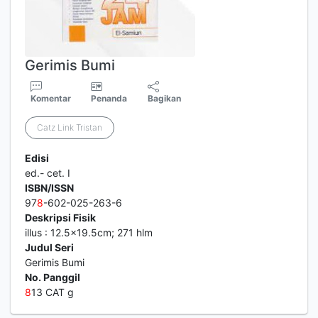
Gerimis Bumi
Komentar
Penanda
Bagikan
Catz Link Tristan
Edisi
ed.- cet. I
ISBN/ISSN
97
8
-602-025-263-6
Deskripsi Fisik
illus : 12.5x19.5cm; 271 hlm
Judul Seri
Gerimis Bumi
No. Panggil
8
13 CAT g