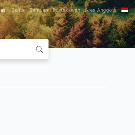
asi
Berita
Bantuan
Pustakawan
Area Anggota