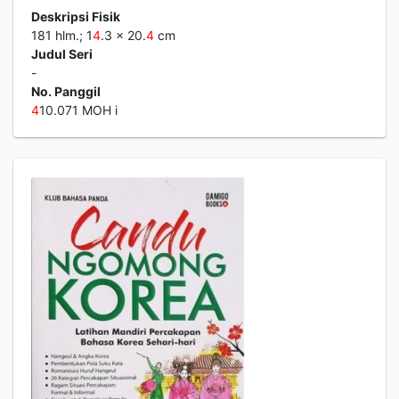
Deskripsi Fisik
181 hlm.; 1
4
.3 x 20.
4
cm
Judul Seri
-
No. Panggil
4
10.071 MOH i