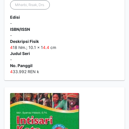
Miharbi, Risak, Drs.
Edisi
-
ISBN/ISSN
-
Deskripsi Fisik
4
18 hlm.; 10.1 x 1
4
.
4
cm
Judul Seri
-
No. Panggil
4
33.992 REN k