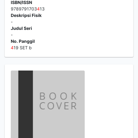
ISBN/ISSN
9789791703
4
13
Deskripsi Fisik
-
Judul Seri
-
No. Panggil
4
19 SET b