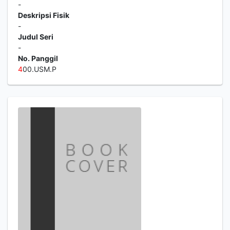
-
Deskripsi Fisik
-
Judul Seri
-
No. Panggil
4
00.USM.P