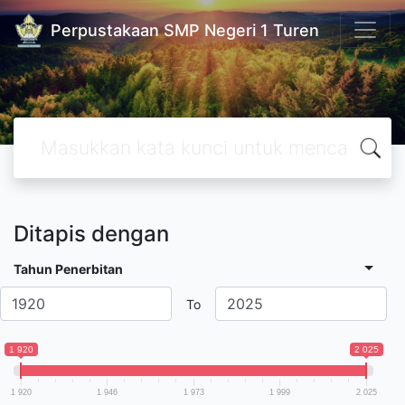
Perpustakaan SMP Negeri 1 Turen
Ditapis dengan
Tahun Penerbitan
To
1 920
2 025
1 920
1 946
1 973
1 999
2 025