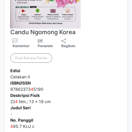
Candu Ngomong Korea
Komentar
Penanda
Bagikan
Klub Bahasa Panda
Edisi
Cetakan II
ISBN/ISSN
97862373
4
5190
Deskripsi Fisik
22
4
hlm.; 13 x 19 cm
Judul Seri
-
No. Panggil
4
95.7 KLU c