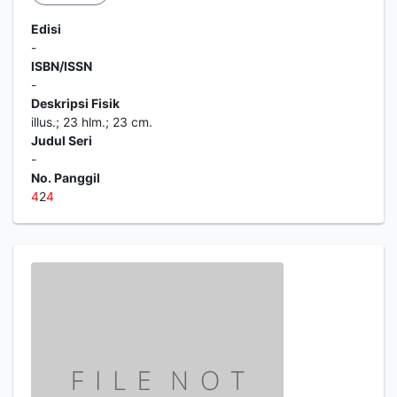
Edisi
-
ISBN/ISSN
-
Deskripsi Fisik
illus.; 23 hlm.; 23 cm.
Judul Seri
-
No. Panggil
4
2
4