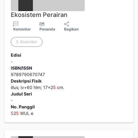
Ekosistem Perairan
Komentar
Penanda
Bagikan
S. Wulandari
Edisi
-
ISBN/ISSN
9789790670747
Deskripsi Fisik
illus; iv+60 hlm; 17x2
5
cm.
Judul Seri
-
No. Panggil
5
2
5
WUL e