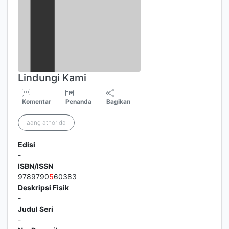
Lindungi Kami
Komentar
Penanda
Bagikan
aang athorida
Edisi
-
ISBN/ISSN
9789790
5
60383
Deskripsi Fisik
-
Judul Seri
-