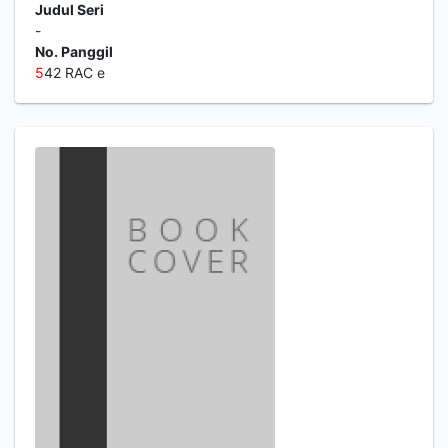
Judul Seri
-
No. Panggil
5
42 RAC e