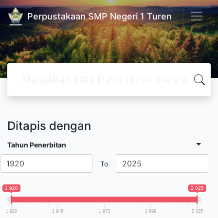
Perpustakaan SMP Negeri 1 Turen
Ditapis dengan
Tahun Penerbitan
To
1 920
2 025
1 920
1 946
1 973
1 999
2 025