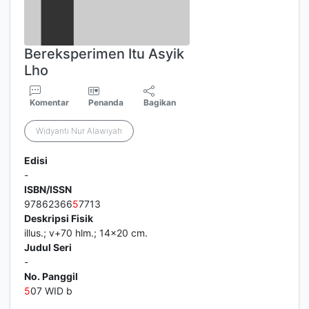
Bereksperimen Itu Asyik
Lho
Komentar
Penanda
Bagikan
Widyanti Nur Alawiyah
Edisi
-
ISBN/ISSN
97862366
5
7713
Deskripsi Fisik
illus.; v+70 hlm.; 14x20 cm.
Judul Seri
-
No. Panggil
5
07 WID b