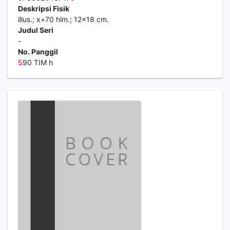
Deskripsi Fisik
illus.; x+70 hlm.; 12x18 cm.
Judul Seri
-
No. Panggil
5
90 TIM h