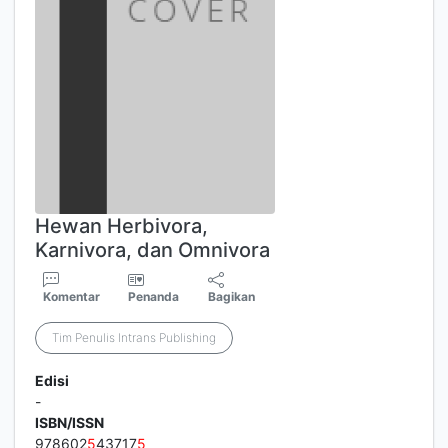
Hewan Herbivora,
Karnivora, dan Omnivora
Komentar
Penanda
Bagikan
Tim Penulis Intrans Publishing
Edisi
-
ISBN/ISSN
978602
5
43717
5