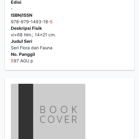
Edisi
-
ISBN/ISSN
978-979-1493-18-
5
Deskripsi Fisik
vi+68 hlm.; 14x21 cm.
Judul Seri
Seri Flora dan Fauna
No. Panggil
5
97 AGU p