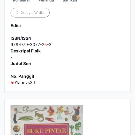
Komentar
Penanda
Bagikan
Dr. Suroyo AY dkk
Edisi
-
ISBN/ISSN
978-979-3077-2
5
-3
Deskripsi Fisik
-
Judul Seri
-
No. Panggil
5
01annvs3.1