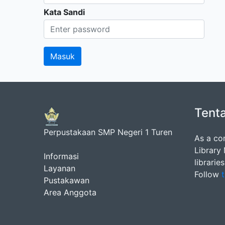
Kata Sandi
Tent
Perpustakaan SMP Negeri 1 Turen
As a co
Library
Informasi
librarie
Layanan
Follow
t
Pustakawan
Area Anggota