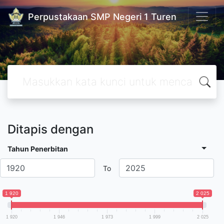
Perpustakaan SMP Negeri 1 Turen
Ditapis dengan
Tahun Penerbitan
To
1 920
2 025
1 920
1 946
1 973
1 999
2 025