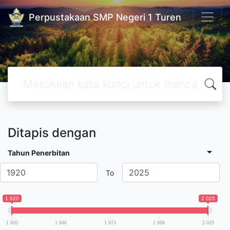
Perpustakaan SMP Negeri 1 Turen
Ditapis dengan
Tahun Penerbitan
To
1 920
2 025
1 920
1 946
1 973
1 999
2 025